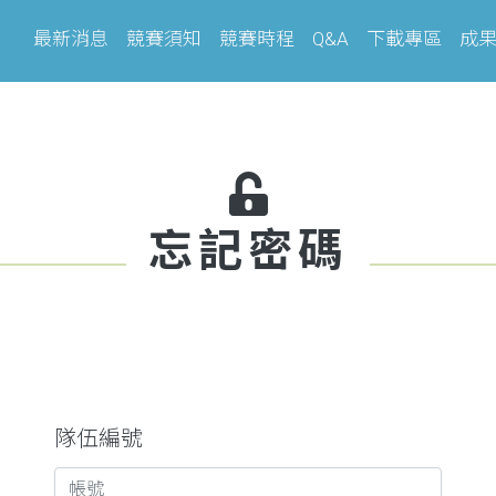
最新消息
競賽須知
競賽時程
Q&A
下載專區
成
忘記密碼
隊伍編號