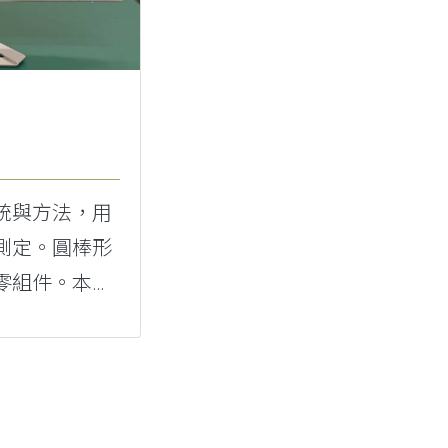
統與方法，用
測定。圓棒形
零組件。本系
動平台模組及
電系統整合，
量測程序。本
「影像擷取與處