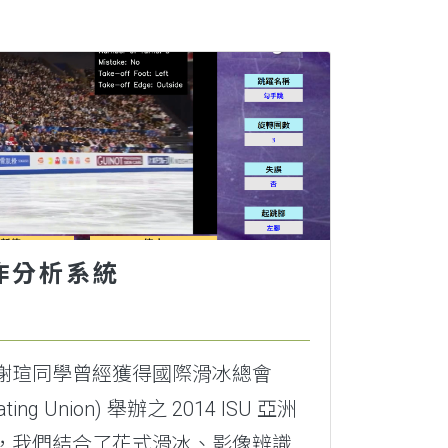
首先，藉由線
，並藉由主軸
待測物之輪廓
取出待測物的
偏轉量消除並
後，可透過外
算以完成待測
於小型精密圓
作分析系統
謝瑄同學曾經獲得國際滑冰總會
 Skating Union) 舉辦之 2014 ISU 亞洲
，我們結合了花式滑冰、影像辨識